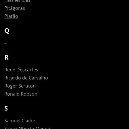
Parmênides
Pitágoras
Platão
Q
–
R
René Descartes
Ricardo de Carvalho
Roger Scruton
Ronald Robson
S
Samuel Clarke
Santo Alberto Magno