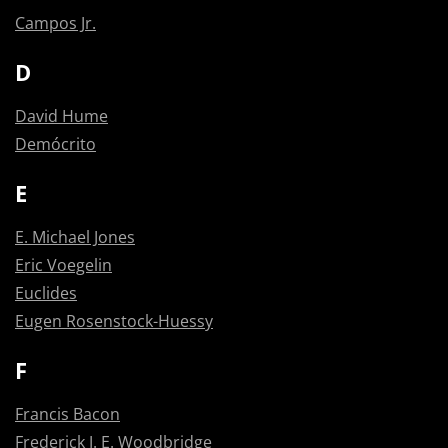
Campos Jr.
D
David Hume
Demócrito
E
E. Michael Jones
Eric Voegelin
Euclides
Eugen Rosenstock-Huessy
F
Francis Bacon
Frederick J. E. Woodbridge