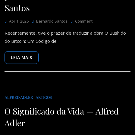
Santos
On
Abr 1, 2026
Bernardo Santos
Comment
O
Recentemente, tive o prazer de traduzir a obra O Bushido
Bushido
Do
do Bitcoin: Um Código de
Bitcoin:
Entrevista
Para
LEIA MAIS
Editora
Axia
–
Bernardo
Santos
ALFRED ADLER
ARTIGOS
O Significado da Vida — Alfred
Adler