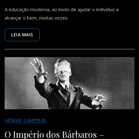
Educação
A educação moderna, ao invés de ajudar o indivíduo a
De
Verdade
alcançar o bem, muitas vezes
X
Educação
Com
LEIA MAIS
A
Genitália
–
Michael
Amorim
ARTIGOS
CAMPOS JR.
O Império dos Bárbaros –