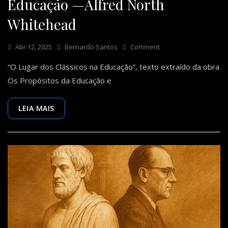
Educação —Alfred North
Whitehead
On
Abr 12, 2025
Bernardo Santos
Comment
O
“O Lugar dos Clássicos na Educação”, texto extraído da obra
Lugar
Dos
Os Propósitos da Educação e
Clássicos
Na
Educação
LEIA MAIS
—
Alfred
North
Whitehead