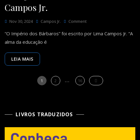
Campos Jr.
On
Nov 30, 2024
Campos Jr.
Comment
O
“O Império dos Bárbaros” foi escrito por Lima Campos Jr. “A
Império
Dos
alma da educação é
Bárbaros
–
Campos
LEIA MAIS
Jr.
…
Paginação
Page
Page
Page
1
2
16
dos
conteúdos
LIVROS TRADUZIDOS