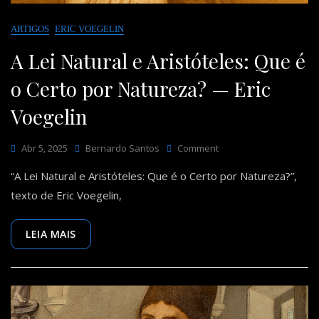
ARTIGOS
ERIC VOEGELIN
A Lei Natural e Aristóteles: Que é
o Certo por Natureza? — Eric
Voegelin
On
Abr 5, 2025
Bernardo Santos
Comment
A
“A Lei Natural e Aristóteles: Que é o Certo por Natureza?”,
Lei
Natural
texto de Eric Voegelin,
E
Aristóteles:
Que
LEIA MAIS
É
O
Certo
Por
Natureza?
—