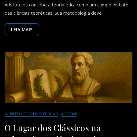
Aristóteles concebe a teoria ética como um campo distinto
Ética
De
das ciências teoréticas. Sua metodologia deve
Aristóteles
LEIA MAIS
ALFRED NORTH WHITEHEAD
ARTIGOS
O Lugar dos Clássicos na