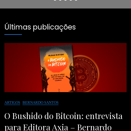
Adler
Editora
G.
—
Axia
K.
Alfred
–
Chesterton
North
Bernardo
Whitehead
Últimas publicações
Santos
ARTIGOS
BERNARDO SANTOS
O Bushido do Bitcoin: entrevista
para Editora Axia – Bernardo