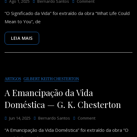
On
Ago 1, 2025
Bernardo Santos
Comment
O
“O Significado da Vida” foi extraído da obra “What Life Could
Significado
Da
Mean to You“, de
Vida
—
Alfred
LEIA MAIS
Adler
ARTIGOS
GILBERT KEITH CHESTERTON
A Emancipação da Vida
Doméstica — G. K. Chesterton
On
Jun 14, 2025
Bernardo Santos
Comment
A
“A Emancipação da Vida Doméstica” foi extraído da obra “O
Emancipação
Da