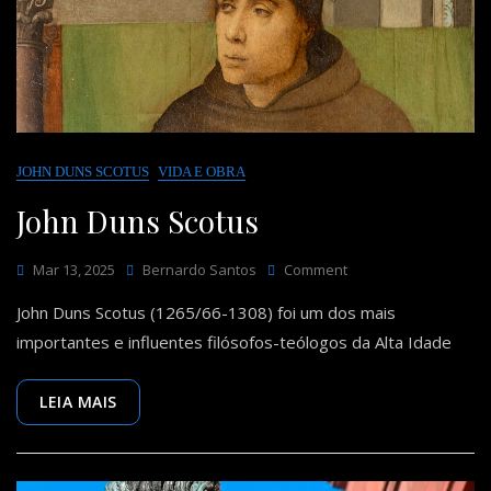
Eric
Voegelin
JOHN DUNS SCOTUS
VIDA E OBRA
John Duns Scotus
On
Mar 13, 2025
Bernardo Santos
Comment
John
John Duns Scotus (1265/66-1308) foi um dos mais
Duns
Scotus
importantes e influentes filósofos-teólogos da Alta Idade
LEIA MAIS