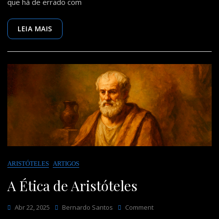
que há de errado com
Vida
Doméstica
—
LEIA MAIS
G.
K.
Chesterton
ARISTÓTELES
ARTIGOS
A Ética de Aristóteles
On
Abr 22, 2025
Bernardo Santos
Comment
A