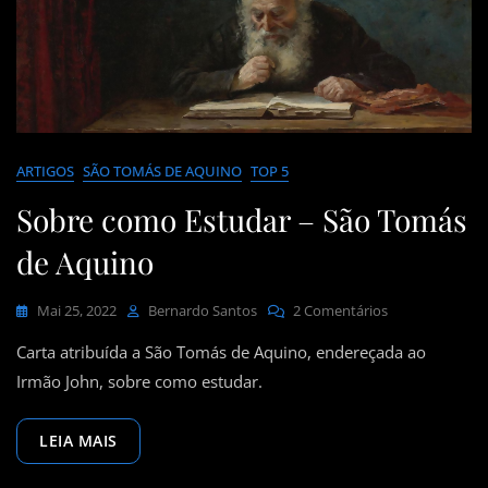
ARTIGOS
SÃO TOMÁS DE AQUINO
TOP 5
Sobre como Estudar – São Tomás
de Aquino
Em
Mai 25, 2022
Bernardo Santos
2 Comentários
Sobre
Carta atribuída a São Tomás de Aquino, endereçada ao
Como
Estudar
Irmão John, sobre como estudar.
–
São
LEIA MAIS
Tomás
De
Aquino