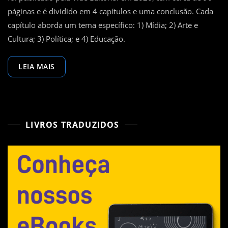
Séc.
páginas e é dividido em 4 capítulos e uma conclusão. Cada
XXI
capítulo aborda um tema específico: 1) Mídia; 2) Arte e
–
Cultura; 3) Política; e 4) Educação.
Daniel
Lopez
LEIA MAIS
LIVROS TRADUZIDOS