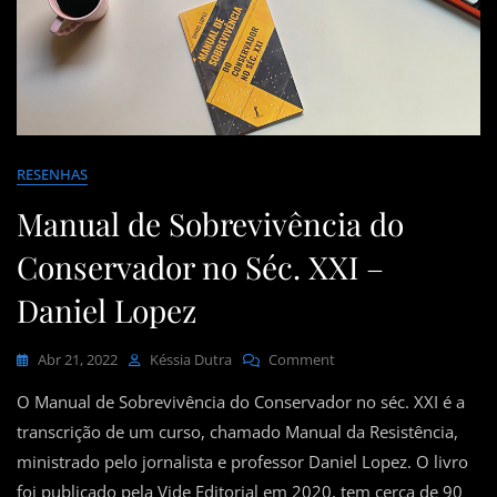
RESENHAS
Manual de Sobrevivência do
Conservador no Séc. XXI –
Daniel Lopez
On
Abr 21, 2022
Késsia Dutra
Comment
Manual
O Manual de Sobrevivência do Conservador no séc. XXI é a
De
Sobrevivência
transcrição de um curso, chamado Manual da Resistência,
Do
ministrado pelo jornalista e professor Daniel Lopez. O livro
Conservador
foi publicado pela Vide Editorial em 2020, tem cerca de 90
No