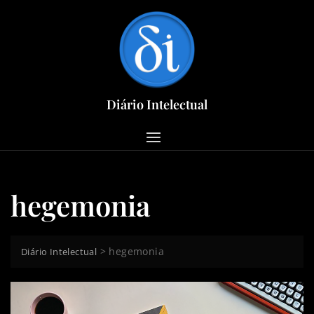
Skip
to
content
Diário Intelectual
hegemonia
>
hegemonia
Diário Intelectual