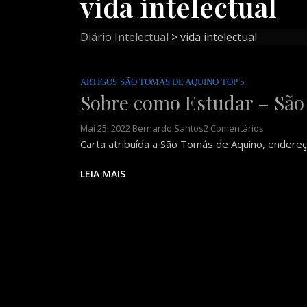
vida intelectual
Diário Intelectual
>
vida intelectual
ARTIGOS
SÃO TOMÁS DE AQUINO
TOP 5
Sobre como Estudar – São
Em
Mai 25, 2022
Bernardo Santos
2 Comentários
Sobre
Carta atribuída a São Tomás de Aquino, endere
Como
Estudar
LEIA MAIS
–
São
Tomás
De
Aquino