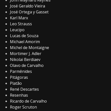
John Maynard Keynes
José Geraldo Vieira
José Ortega y Gasset
Karl Marx
Leo Strauss
Leucipo
Lucas de Souza
Michael Amorim
Michel de Montaigne
Mortimer J. Adler
Nikolai Berdiaev
Olavo de Carvalho
Parmênides
Pitágoras
Platão
René Descartes
Resenhas
Ricardo de Carvalho
Roger Scruton