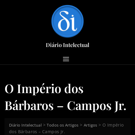
Skip
to
content
Diário Intelectual
O Império dos
Bárbaros – Campos Jr.
>
>
>
O Império
Diário Intelectual
Todos os Artigos
Artigos
dos Bárbaros – Campos Jr.