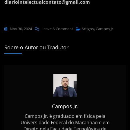
diariointelectualcontato@gmail.com
On
Nov 30, 2024
Leave A Comment
Artigos
,
Campos Jr.
O
Império
Sobre o Autor ou Tradutor
Dos
Bárbaros
–
Campos
Jr.
Campos Jr.
Campos Jr. é graduado em física pela
Universidade Federal do Maranhão e em
Direito pela Faculdade Tecnológica de