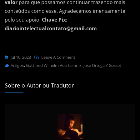
valor
para que possamos continuar trazendo mais
conteúdos como esse. Agradecemos imensamente
pelo seu apoio!
Chave Pix:
diariointelectualcontato@gmail.com
On
Jul 10, 2023
Leave A Comment
A
Artigos
,
Gottfried Wilhelm Von Leibniz
,
José Ortega Y Gasset
Metafísica
E
Sobre o Autor ou Tradutor
Leibniz
—
José
Ortega
Y
Gasset