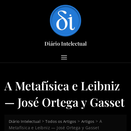
Skip
to
content
Diário Intelectual
A Metafísica e Leibniz
— José Ortega y Gasset
>
>
>
A
Diário Intelectual
Todos os Artigos
Artigos
Metafísica e Leibniz — José Ortega y Gasset