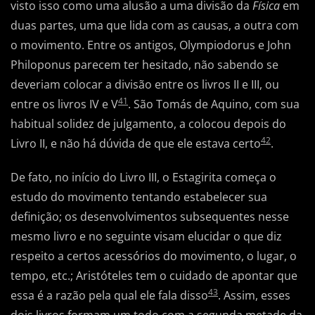
visto isso como uma alusão a uma divisão da
Física
em
duas partes, uma que lida com as causas, a outra com
o movimento. Entre os antigos, Olympiodorus e John
Philoponus parecem ter hesitado, não sabendo se
deveriam colocar a divisão entre os livros II e III, ou
41
entre os livros IV e V
. São Tomás de Aquino, com sua
habitual solidez de julgamento, a colocou depois do
42
Livro II, e não há dúvida de que ele estava certo
.
De fato, no início do Livro III, o Estagirita começa o
estudo do movimento tentando estabelecer sua
definição; os desenvolvimentos subsequentes nesse
mesmo livro e no seguinte visam elucidar o que diz
respeito a certos acessórios do movimento, o lugar, o
tempo, etc.; Aristóteles tem o cuidado de apontar que
43
essa é a razão pela qual ele fala disso
. Assim, esses
dois livros formam um todo com a segunda metade da