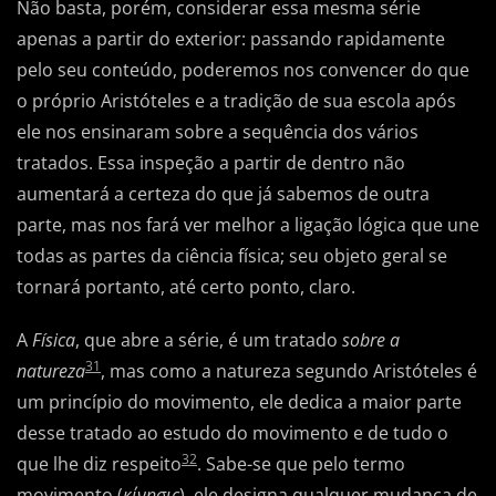
Não basta, porém, considerar essa mesma série
apenas a partir do exterior: passando rapidamente
pelo seu conteúdo, poderemos nos convencer do que
o próprio Aristóteles e a tradição de sua escola após
ele nos ensinaram sobre a sequência dos vários
tratados. Essa inspeção a partir de dentro não
aumentará a certeza do que já sabemos de outra
parte, mas nos fará ver melhor a ligação lógica que une
todas as partes da ciência física; seu objeto geral se
tornará portanto, até certo ponto, claro.
A
Física
, que abre a série, é um tratado
sobre a
31
natureza
, mas como a natureza segundo Aristóteles é
um princípio do movimento, ele dedica a maior parte
desse tratado ao estudo do movimento e de tudo o
32
que lhe diz respeito
. Sabe-se que pelo termo
movimento (
κίνησις
), ele designa qualquer mudança de