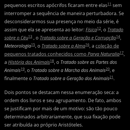
11
pequenos escritos apócrifos ficaram entre elas
sem
interromper a sequência de maneira perturbadora. Se
desconsiderarmos sua presença no meio da série, é
12
assim que ela se apresenta ao leitor:
Física
, o
Tratado
13
14
sobre o Céu
, o
Tratado sobre a Geração e Corrupção
,
15
16
Meteorologia
, o
Tratado sobre a Alma
, a
coleção de
17
pequenos tratados conhecidos como
Parva Naturalia
,
18
a
História dos Animais
, o
Tratado sobre as Partes dos
19
20
Animais
, o
Tratado sobre a Marcha dos Animais
, e
21
finalmente o
Tratado sobre a Geração dos Animais
.
Dois pontos se destacam nessa enumeração seca: a
ordem dos livros e seu agrupamento. De fato, ambos
se justificam por mais de um motivo: são tão pouco
determinados arbitrariamente, que sua fixação pode
ser atribuída ao próprio Aristóteles.