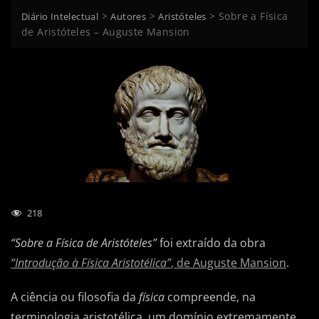
>
>
>
Sobre a Física
Diário Intelectual
Autores
Aristóteles
de Aristóteles – Auguste Mansion
218
“Sobre a Física de Aristóteles”
foi extraído da obra
“Introdução à Física Aristotélica”
, de Auguste Mansion
.
A ciência ou filosofia da
física
compreende, na
terminologia aristotélica, um domínio extremamente