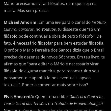
Mário precisamos virar filósofos, nem que seja na
marra. Mas sem pressa.
Michael Amorim:
Em uma
live
para o canal do
Instituto
Cultural Carcarás
, no
Youtube
, tu disseste que “só um
filósofo pode continuar a obra de outro filósofo”. De
fato, é necessário filosofar para bem estudar filosofia.
O próprio Mário Ferreira dos Santos dizia que o Brasil
precisa de dezenas de novos Sócrates. Em teu livro, tu
afirmas que “para editar o Mário é necessário virar
filósofo de alguma maneira, para reconstruir o seu
pensamento e apanhá-lo nos eventuais lapsos
textuais”. Poderia comentar mais sobre isso?
Elvis Amsterdã:
Quem topa editar
Dialéctica Concreta
,
Teoria Geral das Tensões
ou
Tratado de Esquematologia
?
Nem os próprios donos dos direitos autorais tiveram