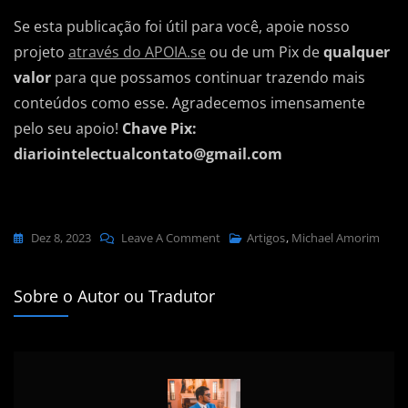
Se esta publicação foi útil para você, apoie nosso
projeto
através do APOIA.se
ou de um Pix de
qualquer
valor
para que possamos continuar trazendo mais
conteúdos como esse. Agradecemos imensamente
pelo seu apoio!
Chave Pix:
diariointelectualcontato@gmail.com
On
Dez 8, 2023
Leave A Comment
Artigos
,
Michael Amorim
Maranhense
Lança
Sobre o Autor ou Tradutor
Livro
Sobre
Mário
Ferreira
Dos