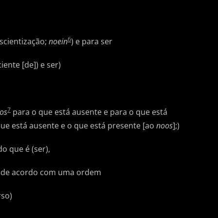
6
scientização;
noein
) e para ser
ente [de]) e ser)
7
os
para o que está ausente e para o que está
ue está ausente e o que está presente [ao
noos
];)
o que é (ser),
s, de acordo com uma ordem
rso)