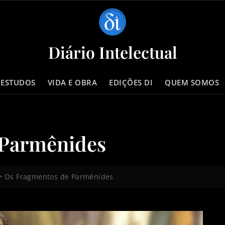
Diário Intelectual
 ESTUDOS
VIDA E OBRA
EDIÇÕES DI
QUEM SOMOS
 Parmênides
>
Os Fragmentos de Parmênides