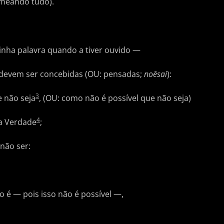
meando tudo).
 minha palavra quando a tiver ouvido —
só devem ser concebidas (OU: pensadas;
noēsai
):
3
e não seja
, (OU: como não é possível que não seja)
4
 a Verdade
;
 não ser:
;
o é — pois isso não é possível —,