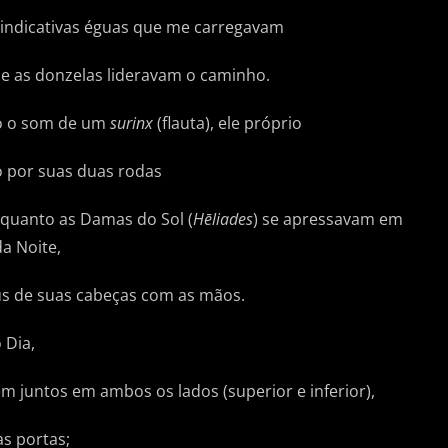
o-indicativas éguas que me carregavam
e as donzelas lideravam o caminho.
do o som de um
surinx
(flauta), ele próprio
o por suas duas rodas
nquanto as Damas do Sol (
Hēliades
) se apressavam em
a Noite,
véus de suas cabeças com as mãos.
 Dia,
êm juntos em ambos os lados (superior e inferior),
s portas;