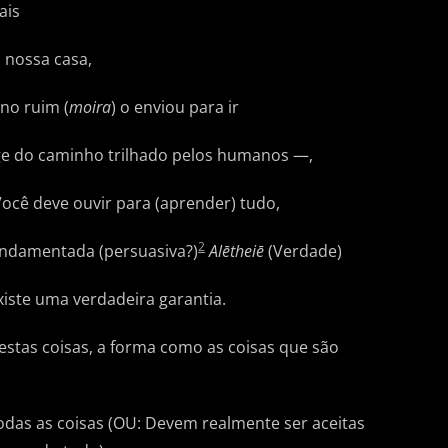
ais
 nossa casa,
no ruim (
moira
) o enviou para ir
ge do caminho trilhado pelos humanos —,
 Você deve ouvir para (aprender) tudo,
2
undamentada (persuasiva?)
Alētheiē
(Verdade)
xiste uma verdadeira garantia.
stas coisas, a forma como as coisas que são
odas as coisas (OU: Devem realmente ser aceitas