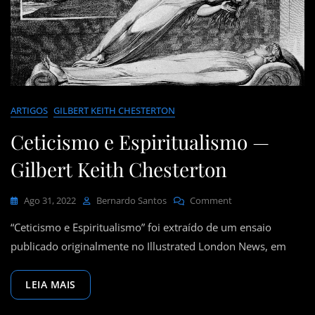
ARTIGOS
GILBERT KEITH CHESTERTON
Ceticismo e Espiritualismo —
Gilbert Keith Chesterton
On
Ago 31, 2022
Bernardo Santos
Comment
Ceticismo
“Ceticismo e Espiritualismo” foi extraído de um ensaio
E
Espiritualismo
publicado originalmente no Illustrated London News, em
—
Gilbert
LEIA MAIS
Keith
Chesterton