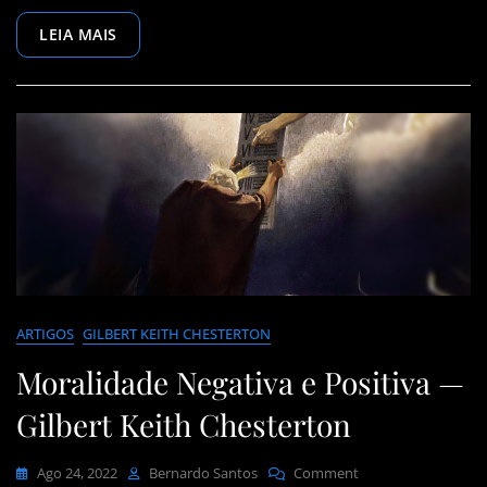
Teoria
LEIA MAIS
De
Einstein
—
José
Ortega
Y
Gasset
ARTIGOS
GILBERT KEITH CHESTERTON
Moralidade Negativa e Positiva —
Gilbert Keith Chesterton
On
Ago 24, 2022
Bernardo Santos
Comment