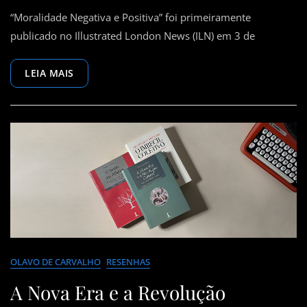
Moralidade
“Moralidade Negativa e Positiva” foi primeiramente
Negativa
E
publicado no Illustrated London News (ILN) em 3 de
Positiva
—
LEIA MAIS
Gilbert
Keith
Chesterton
OLAVO DE CARVALHO
RESENHAS
A Nova Era e a Revolução