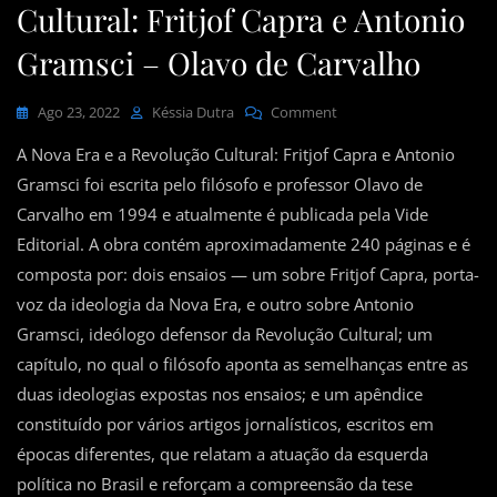
Cultural: Fritjof Capra e Antonio
Gramsci – Olavo de Carvalho
On
Ago 23, 2022
Késsia Dutra
Comment
A
A Nova Era e a Revolução Cultural: Fritjof Capra e Antonio
Nova
Era
Gramsci foi escrita pelo filósofo e professor Olavo de
E
Carvalho em 1994 e atualmente é publicada pela Vide
A
Editorial. A obra contém aproximadamente 240 páginas e é
Revolução
Cultural:
composta por: dois ensaios — um sobre Fritjof Capra, porta-
Fritjof
voz da ideologia da Nova Era, e outro sobre Antonio
Capra
Gramsci, ideólogo defensor da Revolução Cultural; um
E
Antonio
capítulo, no qual o filósofo aponta as semelhanças entre as
Gramsci
duas ideologias expostas nos ensaios; e um apêndice
–
Olavo
constituído por vários artigos jornalísticos, escritos em
De
épocas diferentes, que relatam a atuação da esquerda
Carvalho
política no Brasil e reforçam a compreensão da tese