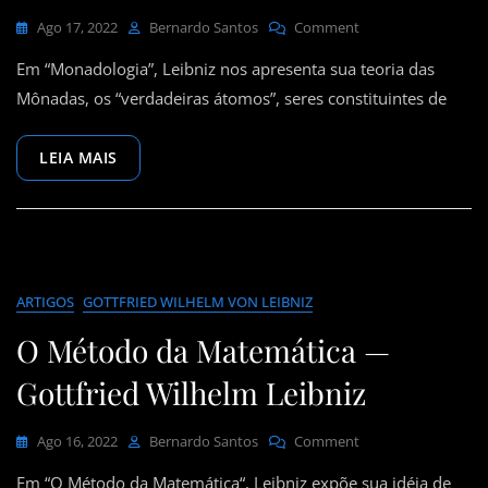
On
Ago 17, 2022
Bernardo Santos
Comment
Monadologia
Em “Monadologia”, Leibniz nos apresenta sua teoria das
—
Gottfried
Mônadas, os “verdadeiras átomos”, seres constituintes de
Wilhelm
Von
LEIA MAIS
Leibniz
ARTIGOS
GOTTFRIED WILHELM VON LEIBNIZ
O Método da Matemática —
Gottfried Wilhelm Leibniz
On
Ago 16, 2022
Bernardo Santos
Comment
O
Em “O Método da Matemática“, Leibniz expõe sua idéia de
Método