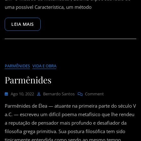
Da
uma possível Característica, um método
Matemática
—
LEIA MAIS
Gottfried
Wilhelm
Leibniz
PARMÊNIDES
VIDA E OBRA
Parmênides
On
Ago 10, 2022
Bernardo Santos
Comment
Parmênides
Parmênides de Élea — atuante na primeira parte do século V
a.C. — escreveu um difícil poema metafísico que lhe rendeu
a reputação de pensador mais profundo e desafiador da
filosofia grega primitiva. Sua postura filosófica tem sido
tipicamente entendida como sendo ao mesmo tempo