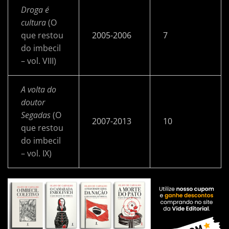
Droga é
cultura
(O
que restou
2005-2006
7
do imbecil
– vol. VIII)
A volta do
doutor
Segadas
(O
2007-2013
10
que restou
do imbecil
– vol. IX)