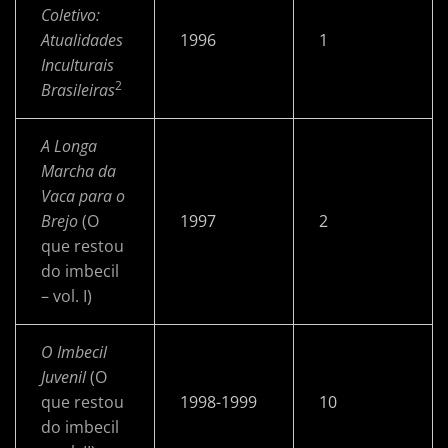
Coletivo:
Atualidades
1996
1
Inculturais
2
Brasileiras
A Longa
Marcha da
Vaca para o
Brejo
(O
1997
2
que restou
do imbecil
– vol. I)
O Imbecil
Juvenil
(O
que restou
1998-1999
10
do imbecil