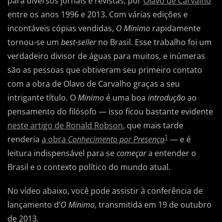
para diversos jornais e revistas, por
Olavo de Carvalho
entre os anos 1996 e 2013. Com várias edições e
incontáveis cópias vendidas,
O Mínimo
rapidamente
tornou-se um
best-seller
no Brasil. Esse trabalho foi um
verdadeiro divisor de águas para muitos, e inúmeras
são as pessoas que obtiveram seu primeiro contato
com a obra de Olavo de Carvalho graças a seu
intrigante título. O
Mínimo
é uma boa
introdução
ao
pensamento do filósofo — isso ficou bastante evidente
neste artigo de Ronald Robson
, que mais tarde
1
renderia
a obra
Conhecimento por Presença
— e é
leitura indispensável para se
começar
a entender o
Brasil e o contexto político do mundo atual.
No vídeo abaixo, você pode assistir à conferência de
lançamento d’
O Mínimo
, transmitida em 19 de outubro
de 2013.