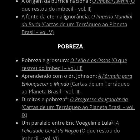
A origem da burrice nacional:
O Imbecil Juvenil
(O
que restou do imbecil – vol. II)
A fonte da eterna ignorância:
O Império Mundial
da Burla
(Cartas de um Terráqueo ao Planeta
Brasil – vol. V)
POBREZA
Pobreza e grossura:
O Leão e os Ossos
(O que
restou do imbecil – vol. III)
Aprendendo com o dr. Johnson:
A Fórmula para
Enlouquecer o Mundo
(Cartas de um Terráqueo
ao Planeta Brasil – vol. III)
4
Direitos e pobreza
:
O Progresso da Ignorância
(Cartas de um Terráqueo ao Planeta Brasil – vol.
IX)
5
Um paralelo entre Eric Voegelin e Lula
:
A
Felicidade Geral da Nação
(O que restou do
imbecil – vol. VI)