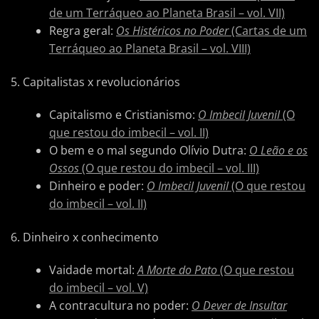
de um Terráqueo ao Planeta Brasil – vol. VII)
Regra geral:
Os Histéricos no Poder
(Cartas de um
Terráqueo ao Planeta Brasil – vol. VIII)
5. Capitalistas x revolucionários
Capitalismo e Cristianismo:
O Imbecil Juvenil
(O
que restou do imbecil – vol. II)
O bem e o mal segundo Olívio Dutra:
O Leão e os
Ossos
(O que restou do imbecil – vol. III)
Dinheiro e poder:
O Imbecil Juvenil
(O que restou
do imbecil – vol. II)
6. Dinheiro x conhecimento
Vaidade mortal:
A Morte do Pato
(O que restou
do imbecil – vol. V)
A contracultura no poder:
O Dever de Insultar