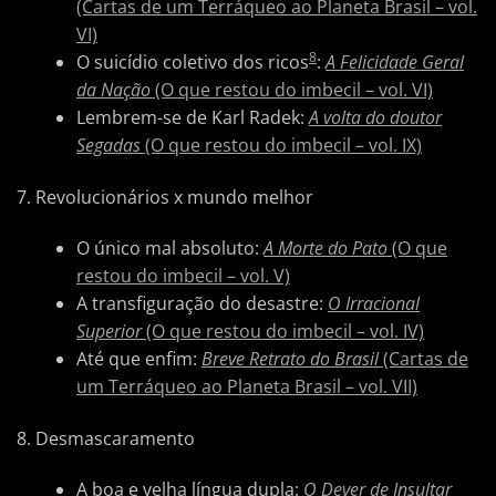
(Cartas de um Terráqueo ao Planeta Brasil – vol.
VI)
8
O suicídio coletivo dos ricos
:
A Felicidade Geral
da Nação
(O que restou do imbecil – vol. VI)
Lembrem-se de Karl Radek:
A volta do doutor
Segadas
(O que restou do imbecil – vol. IX)
7. Revolucionários x mundo melhor
O único mal absoluto:
A Morte do Pato
(O que
restou do imbecil – vol. V)
A transfiguração do desastre:
O Irracional
Superior
(O que restou do imbecil – vol. IV)
Até que enfim:
Breve Retrato do Brasil
(Cartas de
um Terráqueo ao Planeta Brasil – vol. VII)
8. Desmascaramento
A boa e velha língua dupla:
O Dever de Insultar