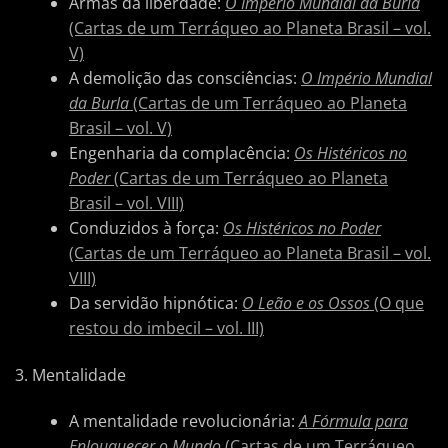
Armas da liberdade:
O Império Mundial da Burla
(Cartas de um Terráqueo ao Planeta Brasil – vol.
V)
A demolição das consciências:
O Império Mundial
da Burla
(Cartas de um Terráqueo ao Planeta
Brasil – vol. V)
Engenharia da complacência:
Os Histéricos no
Poder
(Cartas de um Terráqueo ao Planeta
Brasil – vol. VIII)
Conduzidos à força:
Os Histéricos no Poder
(Cartas de um Terráqueo ao Planeta Brasil – vol.
VIII)
Da servidão hipnótica:
O Leão e os Ossos
(O que
restou do imbecil – vol. III)
3. Mentalidade
A mentalidade revolucionária:
A Fórmula para
Enlouquecer o Mundo
(Cartas de um Terráqueo