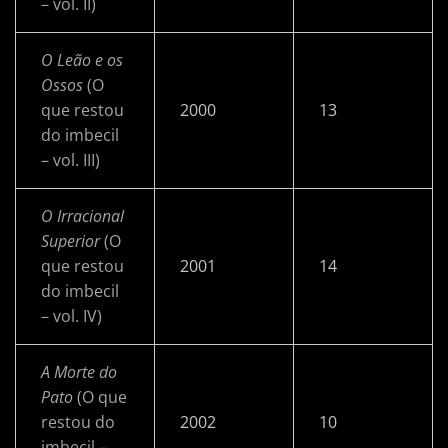
– vol. II)
O Leão e os
Ossos
(O
que restou
2000
13
do imbecil
– vol. III)
O Irracional
Superior
(O
que restou
2001
14
do imbecil
– vol. IV)
A Morte do
Pato
(O que
restou do
2002
10
imbecil –