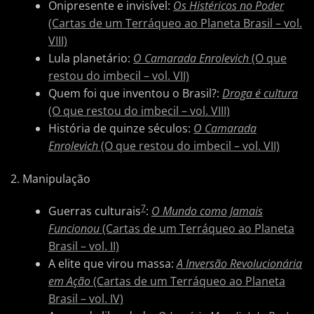
Onipresente e invisível:
Os Histéricos no Poder
(Cartas de um Terráqueo ao Planeta Brasil – vol.
VIII)
Lula planetário:
O Camarada Enrolevich
(O que
restou do imbecil – vol. VII)
Quem foi que inventou o Brasil?:
Droga é cultura
(O que restou do imbecil – vol. VIII)
História de quinze séculos:
O Camarada
Enrolevich
(O que restou do imbecil – vol. VII)
2. Manipulação
7
Guerras culturais
:
O Mundo como Jamais
Funcionou
(Cartas de um Terráqueo ao Planeta
Brasil – vol. II)
A elite que virou massa:
A Inversão Revolucionária
em Ação
(Cartas de um Terráqueo ao Planeta
Brasil – vol. IV)