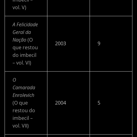
vol. V)
A Felicidade
Geral da
Nação
(O
2003
9
que restou
do imbecil
– vol. VI)
O
Camarada
Enrolevich
(O que
2004
5
restou do
imbecil –
vol. VII)