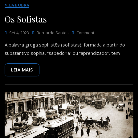
VIDA E OBRA
Os Sofistas
On
Set 4, 2023
Bernardo Santos
Comment
Os
A palavra grega sophistēs (sofistas), formada a partir do
Sofistas
substantivo sophia, “sabedoria” ou “aprendizado”, tem
LEIA MAIS