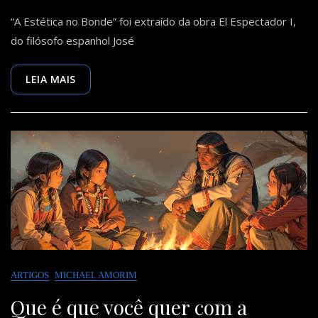
A
“A Estética no Bonde” foi extraído da obra El Espectador I,
Estética
No
do filósofo espanhol José
Bonde
—
José
LEIA MAIS
Ortega
Y
Gasset
ARTIGOS
MICHAEL AMORIM
Que é que você quer com a