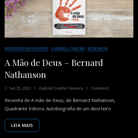
BERNARD NATHANSON
GABRIEL COELHO
RESENHAS
A Mão de Deus – Bernard
Nathanson
On
Set 25, 2023
Gabriel Coelho Teixeira
Comment
A
Resenha de A mão de Deus, de Bernard Nathanson,
Mão
De
Quadrante Editora. Autobiografia de um Aborteiro
Deus
–
Bernard
LEIA MAIS
Nathanson