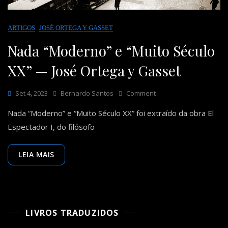
ARTIGOS
JOSÉ ORTEGA Y GASSET
Nada “Moderno” e “Muito Século
XX” — José Ortega y Gasset
On
Set 4, 2023
Bernardo Santos
Comment
Nada
Nada “Moderno” e “Muito Século XX” foi extraído da obra El
“Moderno”
E
Espectador I, do filósofo
“Muito
Século
XX”
LEIA MAIS
—
José
Ortega
Y
Gasset
LIVROS TRADUZIDOS