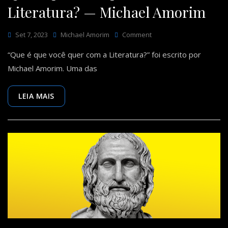
Literatura? — Michael Amorim
On
Set 7, 2023
Michael Amorim
Comment
Que
“Que é que você quer com a Literatura?” foi escrito por
É
Que
Michael Amorim. Uma das
Você
Quer
Com
LEIA MAIS
A
Literatura?
—
Michael
Amorim